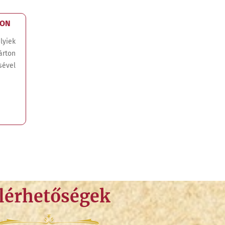
TON
yiek
árton
sével
lérhetőségek