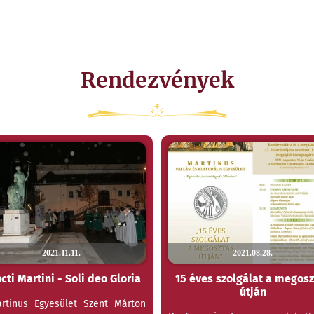
Rendezvények
2021.11.11.
2021.08.28.
cti Martini - Soli deo Gloria
15 éves szolgálat a megos
útján
rtinus Egyesület Szent Márton