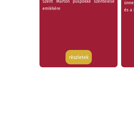
Szent Márton püspökké szentelése
ünne
emlékére
és a
részletek