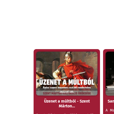
2022.07.09.
Üzenet a múltból - Szent
San
Márton...
A Ma