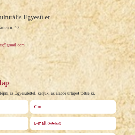
ulturális Egyesület
rton u. 40.
nus@gmail.com
lap
pni az Egyesülettel, kérjük, az alábbi űrlapot töltse ki.
Cím
E-mail
(kötelező)