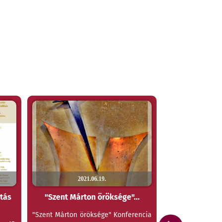
2021.06.19.
202
ztás
"Szent Márton öröksége"...
Dr. Szék
Szomba
"Szent Márton öröksége" Konferencia