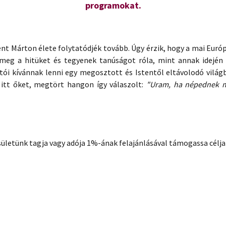
programokat.
ent Márton élete folytatódjék tovább. Úgy érzik, hogy a mai Eur
 meg a hitüket és tegyenek tanúságot róla, mint annak idején
tói kívánnak lenni egy megosztott és Istentől eltávolodó világ
 itt őket, megtört hangon így válaszolt:
"Uram, ha népednek m
sületünk tagja vagy adója 1%-ának felajánlásával támogassa célja