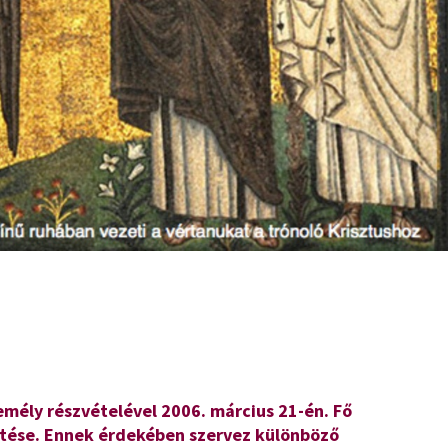
Keresztény
Szemmel…
emély részvételével 2006. március 21-én. Fő
ítése. Ennek érdekében szervez különböző