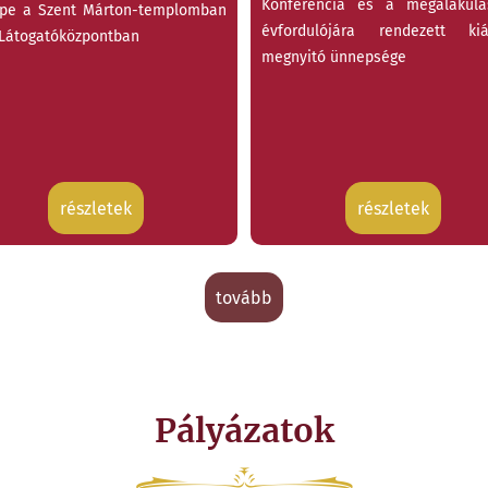
Konferencia és a megalakulá
pe a Szent Márton-templomban
évfordulójára rendezett kiál
 Látogatóközpontban
megnyitó ünnepsége
részletek
részletek
tovább
Pályázatok