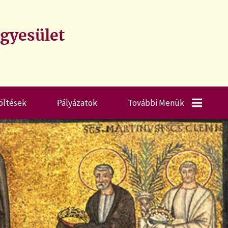
Egyesület
öltések
Pályázatok
További Menük
Ajánlott Könyvek
Ajánlott Weboldalak
Videóajánló