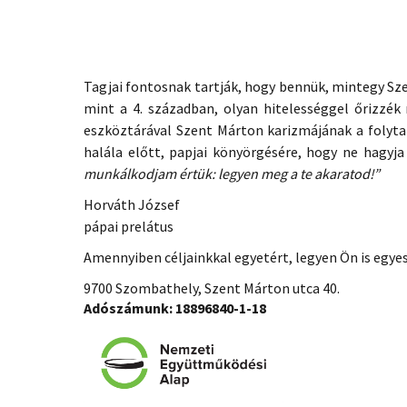
Tagjai fontosnak tartják, hogy bennük, mintegy Sz
mint a 4. században, olyan hitelességgel őrizzék
eszköztárával Szent Márton karizmájának a folyta
halála előtt, papjai könyörgésére, hogy ne hagyja
munkálkodjam értük: legyen meg a te akaratod!”
Horváth József
pápai prelátus
Amennyiben céljainkkal egyetért, legyen Ön is egye
9700 Szombathely, Szent Márton utca 40.
Adószámunk: 18896840-1-18