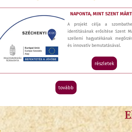
NAPONTA, MINT SZENT MÁR
A projekt célja a szombathel
identitásának erősítése Szent M
szellemi hagyatékának megőrzé
és innovatív bemutatásával.
részletek
tovább
E