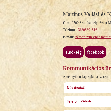
Martinus Vallási és K
Cím:
9700 Szombathely, Szent Má
Telefon:
+36308301816
E-mail:
nemeth.zsuzsanna.marti
elnökség
facebook
Kommunikációs űr
Amennyiben kapcsolatba szeretne lé
Név
(kötelező)
Telefon
(kötelező)