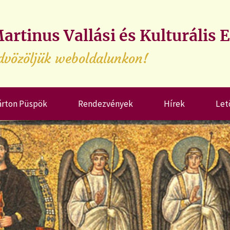
artinus Vallási és Kulturális 
dvözöljük weboldalunkon!
árton Püspök
Rendezvények
Hírek
Let