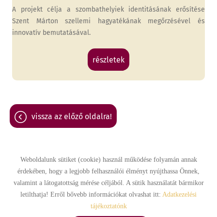
A projekt célja a szombathelyiek identitásának erősítése
Szent Márton szellemi hagyatékának megőrzésével és
innovatív bemutatásával.
részletek
vissza az előző oldalra!
Weboldalunk sütiket (cookie) használ működése folyamán annak
érdekében, hogy a legjobb felhasználói élményt nyújthassa Önnek,
Oldal információk
Adatkezelési tájékoztató
Impresszum
valamint a látogatottság mérése céljából. A sütik használatát bármikor
letilthatja! Erről bővebb információkat olvashat itt:
Adatkezelési
Sütik kezelése
tájékoztatónk