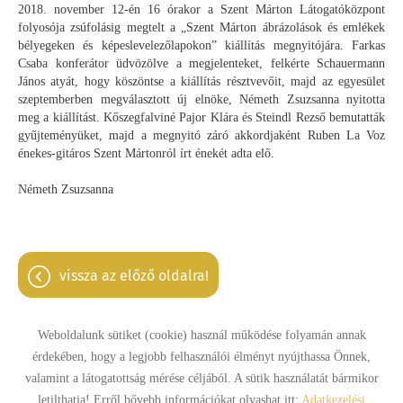
2018. november 12-én 16 órakor a Szent Márton Látogatóközpont
folyosója zsúfolásig megtelt a „Szent Márton ábrázolások és emlékek
bélyegeken és képeslevelezőlapokon” kiállítás megnyitójára. Farkas
Csaba konferátor üdvözölve a megjelenteket, felkérte Schauermann
János atyát, hogy köszöntse a kiállítás résztvevőit, majd az egyesület
szeptemberben megválasztott új elnöke, Németh Zsuzsanna nyitotta
meg a kiállítást. Kőszegfalviné Pajor Klára és Steindl Rezső bemutatták
gyűjteményüket, majd a megnyitó záró akkordjaként Ruben La Voz
énekes-gitáros Szent Mártonról írt énekét adta elő.
Németh Zsuzsanna
vissza az előző oldalra!
Weboldalunk sütiket (cookie) használ működése folyamán annak
érdekében, hogy a legjobb felhasználói élményt nyújthassa Önnek,
Oldal információk
Adatkezelési tájékoztató
Impresszum
valamint a látogatottság mérése céljából. A sütik használatát bármikor
letilthatja! Erről bővebb információkat olvashat itt:
Adatkezelési