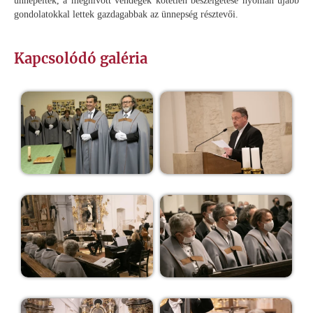
ünnepeltek, a meghívott vendégek kötetlen beszélgetése nyomán újabb
gondolatokkal lettek gazdagabbak az ünnepség résztevői.
Kapcsolódó galéria