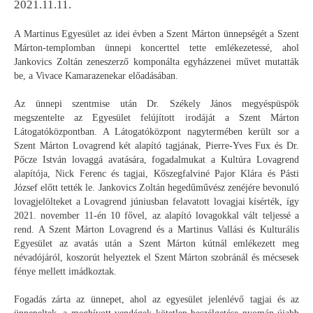
2021.11.11.
A Martinus Egyesület az idei évben a Szent Márton ünnepségét a Szent
Márton-templomban ünnepi koncerttel tette emlékezetessé, ahol
Jankovics Zoltán zeneszerző komponálta egyházzenei művet mutatták
be, a Vivace Kamarazenekar előadásában.
Az ünnepi szentmise után Dr. Székely János megyéspüspök
megszentelte az Egyesület felújított irodáját a Szent Márton
Látogatóközpontban. A Látogatóközpont nagytermében került sor a
Szent Márton Lovagrend két alapító tagjának, Pierre-Yves Fux és Dr.
Pőcze István lovaggá avatására, fogadalmukat a Kultúra Lovagrend
alapítója, Nick Ferenc és tagjai, Kőszegfalviné Pajor Klára és Pásti
József előtt tették le. Jankovics Zoltán hegedűművész zenéjére bevonuló
lovagjelölteket a Lovagrend júniusban felavatott lovagjai kísérték, így
2021. november 11-én 10 fővel, az alapító lovagokkal vált teljessé a
rend. A Szent Márton Lovagrend és a Martinus Vallási és Kulturális
Egyesület az avatás után a Szent Márton kútnál emlékezett meg
névadójáról, koszorút helyeztek el Szent Márton szobránál és mécsesek
fénye mellett imádkoztak.
Fogadás zárta az ünnepet, ahol az egyesület jelenlévő tagjai és az