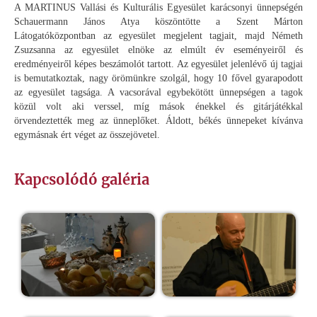
A MARTINUS Vallási és Kulturális Egyesület karácsonyi ünnepségén
Schauermann János Atya köszöntötte a Szent Márton
Látogatóközpontban az egyesület megjelent tagjait, majd Németh
Zsuzsanna az egyesület elnöke az elmúlt év eseményeiről és
eredményeiről képes beszámolót tartott. Az egyesület jelenlévő új tagjai
is bemutatkoztak, nagy örömünkre szolgál, hogy 10 fővel gyarapodott
az egyesület tagsága. A vacsorával egybekötött ünnepségen a tagok
közül volt aki verssel, míg mások énekkel és gitárjátékkal
örvendeztették meg az ünneplőket. Áldott, békés ünnepeket kívánva
egymásnak ért véget az összejövetel.
Kapcsolódó galéria