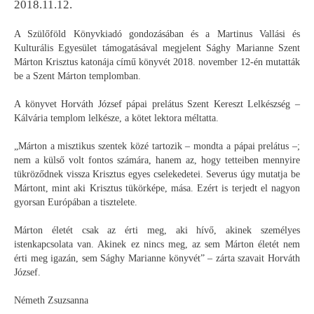
2018.11.12.
A Szülőföld Könyvkiadó gondozásában és a Martinus Vallási és
Kulturális Egyesület támogatásával megjelent Sághy Marianne Szent
Márton Krisztus katonája című könyvét 2018. november 12-én mutatták
be a Szent Márton templomban.
A könyvet Horváth József pápai prelátus Szent Kereszt Lelkészség –
Kálvária templom lelkésze, a kötet lektora méltatta.
„Márton a misztikus szentek közé tartozik – mondta a pápai prelátus –;
nem a külső volt fontos számára, hanem az, hogy tetteiben mennyire
tükröződnek vissza Krisztus egyes cselekedetei. Severus úgy mutatja be
Mártont, mint aki Krisztus tükörképe, mása. Ezért is terjedt el nagyon
gyorsan Európában a tisztelete.
Márton életét csak az érti meg, aki hívő, akinek személyes
istenkapcsolata van. Akinek ez nincs meg, az sem Márton életét nem
érti meg igazán, sem Sághy Marianne könyvét” – zárta szavait Horváth
József.
Németh Zsuzsanna