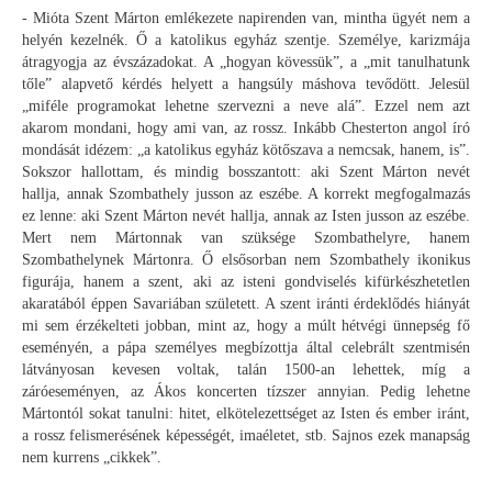
- Mióta Szent Márton emlékezete napirenden van, mintha ügyét nem a
helyén kezelnék. Ő a katolikus egyház szentje. Személye, karizmája
átragyogja az évszázadokat. A „hogyan kövessük”, a „mit tanulhatunk
tőle” alapvető kérdés helyett a hangsúly máshova tevődött. Jelesül
„miféle programokat lehetne szervezni a neve alá”. Ezzel nem azt
akarom mondani, hogy ami van, az rossz. Inkább Chesterton angol író
mondását idézem: „a katolikus egyház kötőszava a nemcsak, hanem, is”.
Sokszor hallottam, és mindig bosszantott: aki Szent Márton nevét
hallja, annak Szombathely jusson az eszébe. A korrekt megfogalmazás
ez lenne: aki Szent Márton nevét hallja, annak az Isten jusson az eszébe.
Mert nem Mártonnak van szüksége Szombathelyre, hanem
Szombathelynek Mártonra. Ő elsősorban nem Szombathely ikonikus
figurája, hanem a szent, aki az isteni gondviselés kifürkészhetetlen
akaratából éppen Savariában született. A szent iránti érdeklődés hiányát
mi sem érzékelteti jobban, mint az, hogy a múlt hétvégi ünnepség fő
eseményén, a pápa személyes megbízottja által celebrált szentmisén
látványosan kevesen voltak, talán 1500-an lehettek, míg a
záróeseményen, az Ákos koncerten tízszer annyian. Pedig lehetne
Mártontól sokat tanulni: hitet, elkötelezettséget az Isten és ember iránt,
a rossz felismerésének képességét, imaéletet, stb. Sajnos ezek manapság
nem kurrens „cikkek”.