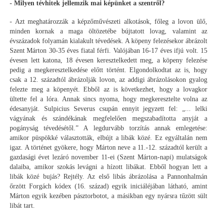
- Milyen tévhitek jellemzik mai képünket a szentről?
- Azt meghatározzák a képzőművészeti alkotások, főleg a lovon ülő,
minden kornak a maga öltözetébe bújtatott lovag, valamint az
évszázadok folyamán kialakult tévedések. A köpeny felezésekor ábrázolt
Szent Márton 30-35 éves fiatal férfi. Valójában 16-17 éves ifjú volt. 15
évesen lett katona, 18 évesen keresztelkedett meg, a köpeny felezése
pedig a megkeresztelkedése előtt történt. Elgondolkodtat az is, hogy
csak a 12. századtól ábrázolják lovon, az addigi ábrázolásokon gyalog
felezte meg a köpenyét. Ebből az is következhet, hogy a lovagkor
ültette fel a lóra. Annak sincs nyoma, hogy megkeresztelte volna az
édesanyját. Sulpicius Severus csupán ennyit jegyzett fel: „... lelki
vágyának és szándékának megfelelően megszabadította anyját a
pogányság tévedésétől.” A legdurvább torzítás annak emlegetése:
amikor püspökké választották, elbújt a libák közé. Ez egyáltalán nem
igaz. A történet gyökere, hogy Márton neve a 11.-12. századtól került a
gazdasági évet lezáró november 11-ei (Szent Márton-napi) mulatságok
dalaiba, amikor szokás levágni a hízott libákat. Ebből hogyan lett a
libák közé bujás? Rejtély. Az első libás ábrázolása a Pannonhalmán
őrzött Forgách kódex (16. század) egyik iniciáléjában látható, amint
Márton egyik kezében pásztorbotot, a másikban egy nyársra tűzött sült
libát tart.