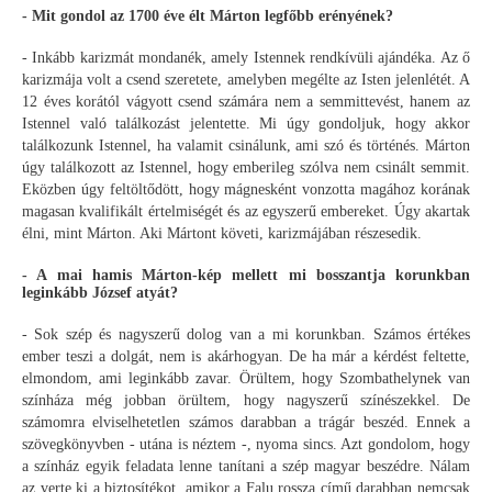
- Mit gondol az 1700 éve élt Márton legfőbb erényének?
- Inkább karizmát mondanék, amely Istennek rendkívüli ajándéka. Az ő
karizmája volt a csend szeretete, amelyben megélte az Isten jelenlétét. A
12 éves korától vágyott csend számára nem a semmittevést, hanem az
Istennel való találkozást jelentette. Mi úgy gondoljuk, hogy akkor
találkozunk Istennel, ha valamit csinálunk, ami szó és történés. Márton
úgy találkozott az Istennel, hogy emberileg szólva nem csinált semmit.
Eközben úgy feltöltődött, hogy mágnesként vonzotta magához korának
magasan kvalifikált értelmiségét és az egyszerű embereket. Úgy akartak
élni, mint Márton. Aki Mártont követi, karizmájában részesedik.
- A mai hamis Márton-kép mellett mi bosszantja korunkban
leginkább József atyát?
- Sok szép és nagyszerű dolog van a mi korunkban. Számos értékes
ember teszi a dolgát, nem is akárhogyan. De ha már a kérdést feltette,
elmondom, ami leginkább zavar. Örültem, hogy Szombathelynek van
színháza még jobban örültem, hogy nagyszerű színészekkel. De
számomra elviselhetetlen számos darabban a trágár beszéd. Ennek a
szövegkönyvben - utána is néztem -, nyoma sincs. Azt gondolom, hogy
a színház egyik feladata lenne tanítani a szép magyar beszédre. Nálam
az verte ki a biztosítékot, amikor a Falu rossza című darabban nemcsak